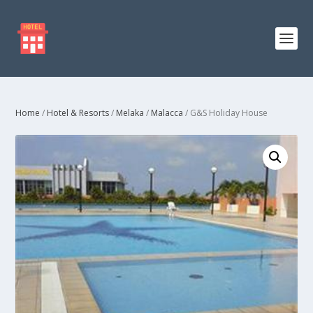
Home
/
Hotel & Resorts
/
Melaka
/
Malacca
/ G&S Holiday House