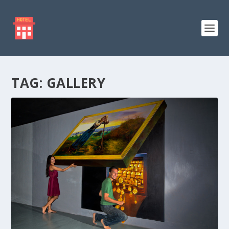
TAG:
GALLERY