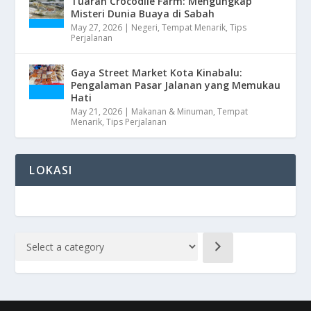
Tuaran Crocodile Farm: Mengungkap
Misteri Dunia Buaya di Sabah
May 27, 2026
|
Negeri
,
Tempat Menarik
,
Tips
Perjalanan
Gaya Street Market Kota Kinabalu:
Pengalaman Pasar Jalanan yang Memukau
Hati
May 21, 2026
|
Makanan & Minuman
,
Tempat
Menarik
,
Tips Perjalanan
LOKASI