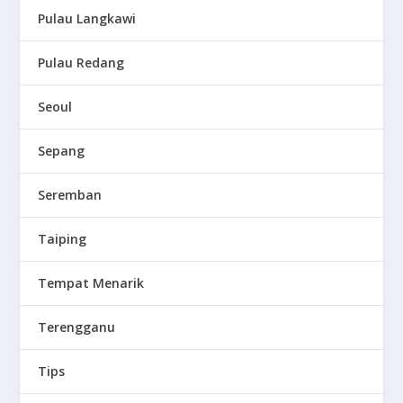
Pulau Langkawi
Pulau Redang
Seoul
Sepang
Seremban
Taiping
Tempat Menarik
Terengganu
Tips