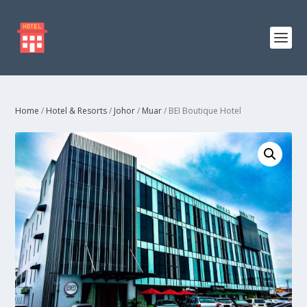
Home
/
Hotel & Resorts
/
Johor
/
Muar
/ BEI Boutique Hotel