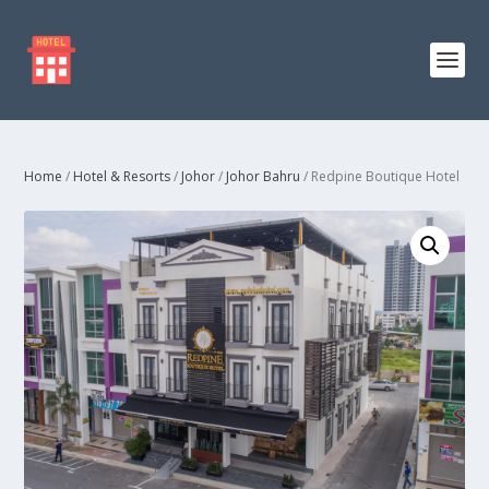
Home
/
Hotel & Resorts
/
Johor
/
Johor Bahru
/ Redpine Boutique Hotel