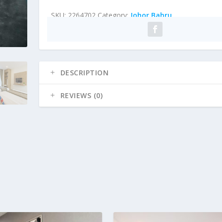
SKU:
2264702
Category:
Johor Bahru
DESCRIPTION
REVIEWS (0)