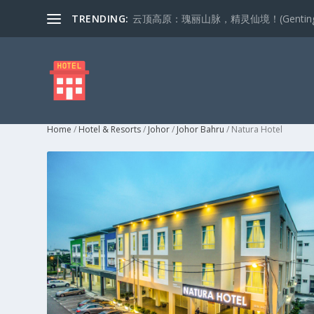
TRENDING:
云顶高原：瑰丽山脉，精灵仙境！(Genting Highla
Home
/
Hotel & Resorts
/
Johor
/
Johor Bahru
/ Natura Hotel