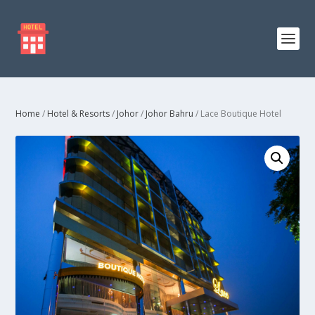
Home
/
Hotel & Resorts
/
Johor
/
Johor Bahru
/ Lace Boutique Hotel