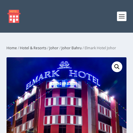
Home
/
Hotel & Resorts
/
Johor
/
Johor Bahru
/ Elmark Hotel Johor