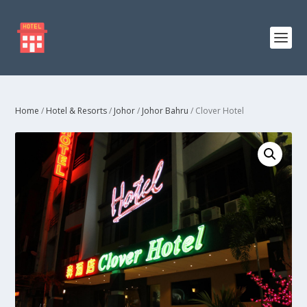
Home
/
Hotel & Resorts
/
Johor
/
Johor Bahru
/ Clover Hotel