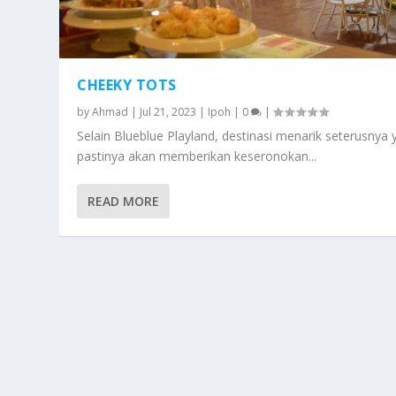
CHEEKY TOTS
by
Ahmad
|
Jul 21, 2023
|
Ipoh
|
0
|
Selain Blueblue Playland, destinasi menarik seterusnya 
pastinya akan memberikan keseronokan...
READ MORE