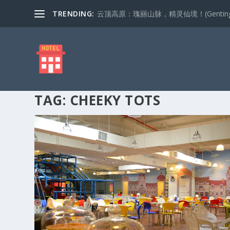
TRENDING:
云顶高原：瑰丽山脉，精灵仙境！(Genting Highla
TAG:
CHEEKY TOTS