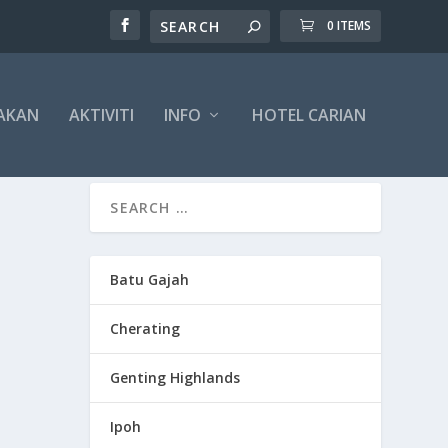
0 ITEMS
AKAN
AKTIVITI
INFO
HOTEL CARIAN
Batu Gajah
Cherating
Genting Highlands
Ipoh