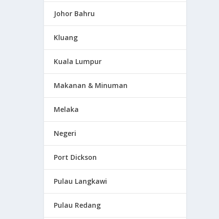
Johor Bahru
Kluang
Kuala Lumpur
Makanan & Minuman
Melaka
Negeri
Port Dickson
Pulau Langkawi
Pulau Redang