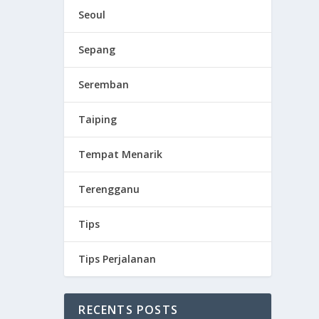
Seoul
Sepang
Seremban
Taiping
Tempat Menarik
Terengganu
Tips
Tips Perjalanan
RECENTS POSTS