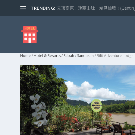
TRENDING:
云顶高原：瑰丽山脉，精灵仙境！(Genting Highla
Home
/
Hotel & Resorts
/
Sabah
/
Sandakan
/ Bilit Adventure Lodge