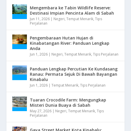
Mengembara ke Tabin Wildlife Reserve:
Destinasi Impian Pencinta Alam di Sabah
Jun 11, 2026
|
Negeri
,
Tempat Menarik
,
Tips
Perjalanan
Pengembaraan Hutan Hujan di
Kinabatangan River: Panduan Lengkap
Anda
Jun 1, 2026
|
Negeri
,
Tempat Menarik
,
Tips Perjalanan
Panduan Lengkap Percutian Ke Kundasang
Ranau: Permata Sejuk Di Bawah Bayangan
Kinabalu
Jun 1, 2026
|
Tempat Menarik
,
Tips Perjalanan
Tuaran Crocodile Farm: Mengungkap
Misteri Dunia Buaya di Sabah
May 27, 2026
|
Negeri
,
Tempat Menarik
,
Tips
Perjalanan
Gaya Street Market Kota Kinabalu: