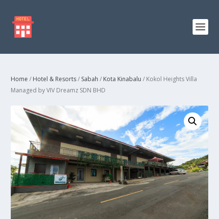
Home
/
Hotel & Resorts
/
Sabah
/
Kota Kinabalu
/ Kokol Heights Villa
Managed by VIV Dreamz SDN BHD