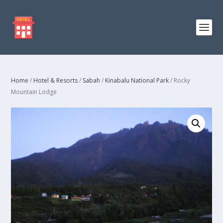
Home
/
Hotel & Resorts
/
Sabah
/
Kinabalu National Park
/ Rocky
Mountain Lodge