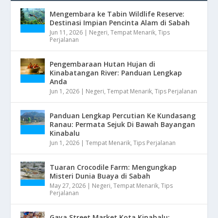
Mengembara ke Tabin Wildlife Reserve:
Destinasi Impian Pencinta Alam di Sabah
Jun 11, 2026
|
Negeri
,
Tempat Menarik
,
Tips
Perjalanan
Pengembaraan Hutan Hujan di
Kinabatangan River: Panduan Lengkap
Anda
Jun 1, 2026
|
Negeri
,
Tempat Menarik
,
Tips Perjalanan
Panduan Lengkap Percutian Ke Kundasang
Ranau: Permata Sejuk Di Bawah Bayangan
Kinabalu
Jun 1, 2026
|
Tempat Menarik
,
Tips Perjalanan
Tuaran Crocodile Farm: Mengungkap
Misteri Dunia Buaya di Sabah
May 27, 2026
|
Negeri
,
Tempat Menarik
,
Tips
Perjalanan
Gaya Street Market Kota Kinabalu: