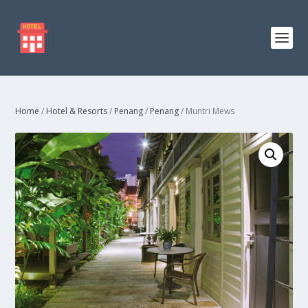
Home
/
Hotel & Resorts
/
Penang
/
Penang
/ Muntri Mews