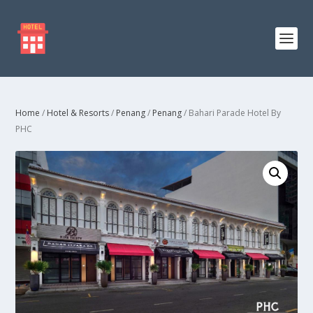
Home
/
Hotel & Resorts
/
Penang
/
Penang
/ Bahari Parade Hotel By
PHC