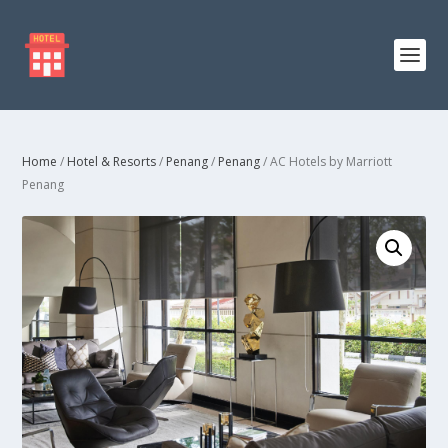
Home
/
Hotel & Resorts
/
Penang
/
Penang
/ AC Hotels by Marriott
Penang