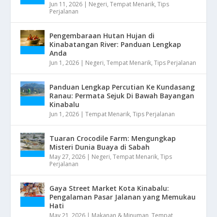
Jun 11, 2026
|
Negeri
,
Tempat Menarik
,
Tips
Perjalanan
Pengembaraan Hutan Hujan di
Kinabatangan River: Panduan Lengkap
Anda
Jun 1, 2026
|
Negeri
,
Tempat Menarik
,
Tips Perjalanan
Panduan Lengkap Percutian Ke Kundasang
Ranau: Permata Sejuk Di Bawah Bayangan
Kinabalu
Jun 1, 2026
|
Tempat Menarik
,
Tips Perjalanan
Tuaran Crocodile Farm: Mengungkap
Misteri Dunia Buaya di Sabah
May 27, 2026
|
Negeri
,
Tempat Menarik
,
Tips
Perjalanan
Gaya Street Market Kota Kinabalu:
Pengalaman Pasar Jalanan yang Memukau
Hati
May 21, 2026
|
Makanan & Minuman
,
Tempat