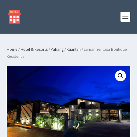
Home
/
Hotel & Resorts
/
Pahang
/
Kuantan
/ Laman Sentosa Boutique
Residence