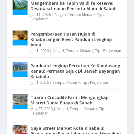
Mengembara ke Tabin Wildlife Reserve:
Destinasi Impian Pencinta Alam di Sabah
Jun 11, 2026
|
Negeri
,
Tempat Menarik
,
Tips
Perjalanan
Pengembaraan Hutan Hujan di
Kinabatangan River: Panduan Lengkap
Anda
Jun 1, 2026
|
Negeri
,
Tempat Menarik
,
Tips Perjalanan
Panduan Lengkap Percutian Ke Kundasang
Ranau: Permata Sejuk Di Bawah Bayangan
Kinabalu
Jun 1, 2026
|
Tempat Menarik
,
Tips Perjalanan
Tuaran Crocodile Farm: Mengungkap
Misteri Dunia Buaya di Sabah
May 27, 2026
|
Negeri
,
Tempat Menarik
,
Tips
Perjalanan
Gaya Street Market Kota Kinabalu:
Pengalaman Pasar Jalanan yang Memukau