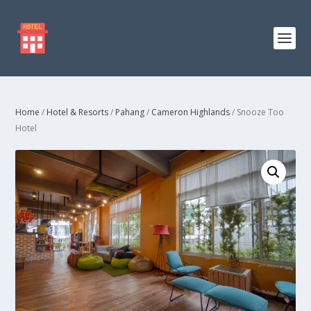
Home
/
Hotel & Resorts
/
Pahang
/
Cameron Highlands
/ Snooze Too
Hotel