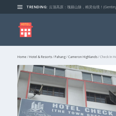
TRENDING:
云顶高原：瑰丽山脉，精灵仙境！(Genting Highla
Home
/
Hotel & Resorts
/
Pahang
/
Cameron Highlands
/ Check In H