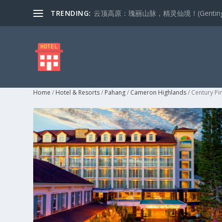
TRENDING:
云顶高原：瑰丽山脉，精灵仙境！(Genting Highla
Home
/
Hotel & Resorts
/
Pahang
/
Cameron Highlands
/ Century Pi