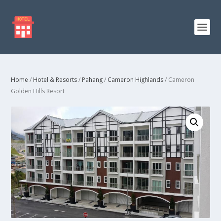
Home
/
Hotel & Resorts
/
Pahang
/
Cameron Highlands
/ Cameron
Golden Hills Resort