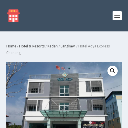
Home
/
Hotel & Resorts
/
Kedah
/
Langkawi
/ Hotel Adya Express
Chenang